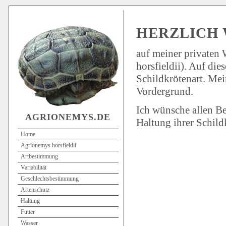
HERZLICH
auf meiner privaten
horsfieldii). Auf die
Schildkrötenart. Mei
Vordergrund.
Ich wünsche allen Be
AGRIONEMYS.DE
Haltung ihrer Schild
Home
Agrionemys horsfieldii
Artbestimmung
Variabilität
Geschlechtsbestimmung
Artenschutz
Haltung
Futter
Wasser