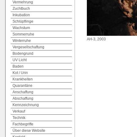
Vermehrung
Zuchtbuch
Inkubation
Schlüpflinge
Wachstum
Sommerruhe
AH-3, 2003
Winterruhe
Vergesellschaftung
Bodengrund
UV Licht
Baden
Kot / Urin
Krankheiten
Quarantäne
Anschaffung
Abschaffung
Kennzeichnung
Verkauf
Technik
Fachbegriffe
Über diese Website