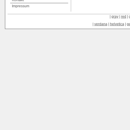
Kontakt
Impressum
|
gray
|
red
|
|
verdana
|
helvetica
|
g