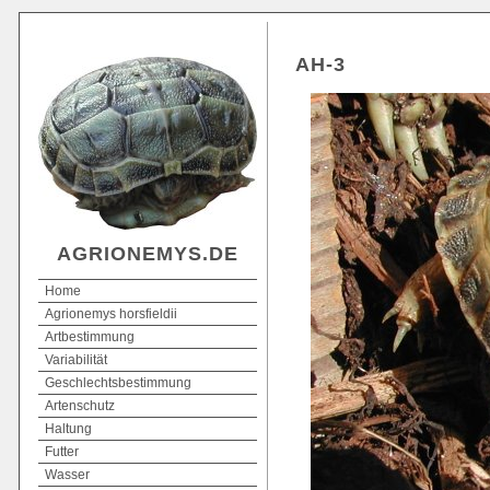
AH-3
AGRIONEMYS.DE
Home
Agrionemys horsfieldii
Artbestimmung
Variabilität
Geschlechtsbestimmung
Artenschutz
Haltung
Futter
Wasser