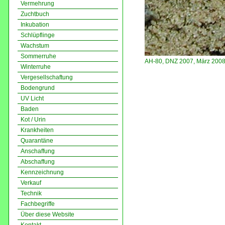
Vermehrung
Zuchtbuch
Inkubation
Schlüpflinge
Wachstum
Sommerruhe
AH-80, DNZ 2007, März 200
Winterruhe
Vergesellschaftung
Bodengrund
UV Licht
Baden
Kot / Urin
Krankheiten
Quarantäne
Anschaffung
Abschaffung
Kennzeichnung
Verkauf
Technik
Fachbegriffe
Über diese Website