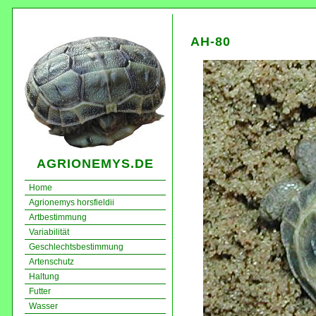
AH-80
AGRIONEMYS.DE
Home
Agrionemys horsfieldii
Artbestimmung
Variabilität
Geschlechtsbestimmung
Artenschutz
Haltung
Futter
Wasser