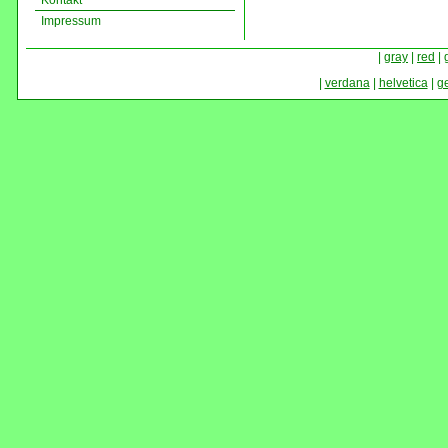
Kontakt
Impressum
|
gray
|
red
|
|
verdana
|
helvetica
|
g