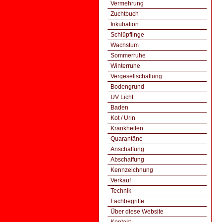
Vermehrung
Zuchtbuch
Inkubation
Schlüpflinge
Wachstum
Sommerruhe
Winterruhe
Vergesellschaftung
Bodengrund
UV Licht
Baden
Kot / Urin
Krankheiten
Quarantäne
Anschaffung
Abschaffung
Kennzeichnung
Verkauf
Technik
Fachbegriffe
Über diese Website