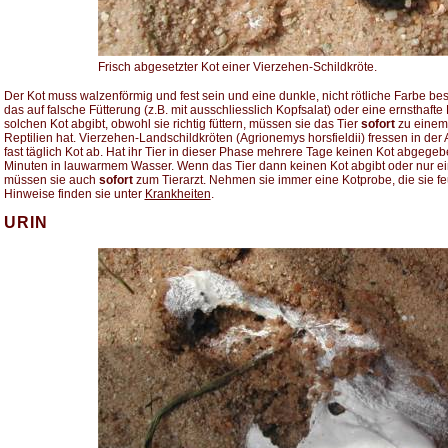
Frisch abgesetzter Kot einer Vierzehen-Schildkröte.
Der Kot muss walzenförmig und fest sein und eine dunkle, nicht rötliche Farbe besit
das auf falsche Fütterung (z.B. mit ausschliesslich Kopfsalat) oder eine ernsthafte
solchen Kot abgibt, obwohl sie richtig füttern, müssen sie das Tier
sofort
zu einem 
Reptilien hat. Vierzehen-Landschildkröten (Agrionemys horsfieldii) fressen in der
fast täglich Kot ab. Hat ihr Tier in dieser Phase mehrere Tage keinen Kot abgegebe
Minuten in lauwarmem Wasser. Wenn das Tier dann keinen Kot abgibt oder nur e
müssen sie auch
sofort
zum Tierarzt. Nehmen sie immer eine Kotprobe, die sie fe
Hinweise finden sie unter
Krankheiten
.
URIN