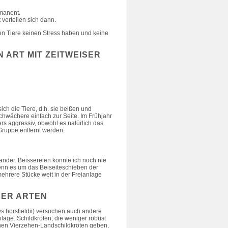
rmanent.
verteilen sich dann.
hen Tiere keinen Stress haben und keine
 ART MIT ZEITWEISER
ch die Tiere, d.h. sie beißen und
chwächere einfach zur Seite. Im Frühjahr
rs aggressiv, obwohl es natürlich das
Gruppe entfernt werden.
ander. Beissereien konnte ich noch nie
wenn es um das Beiseiteschieben der
ehrere Stücke weit in der Freianlage
NER ARTEN
s horsfieldii) versuchen auch andere
nlage. Schildkröten, die weniger robust
chen Vierzehen-Landschildkröten geben,