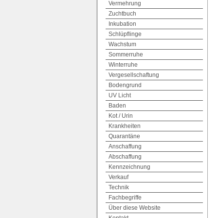
Vermehrung
Zuchtbuch
Inkubation
Schlüpflinge
Wachstum
Sommerruhe
Winterruhe
Vergesellschaftung
Bodengrund
UV Licht
Baden
Kot / Urin
Krankheiten
Quarantäne
Anschaffung
Abschaffung
Kennzeichnung
Verkauf
Technik
Fachbegriffe
Über diese Website