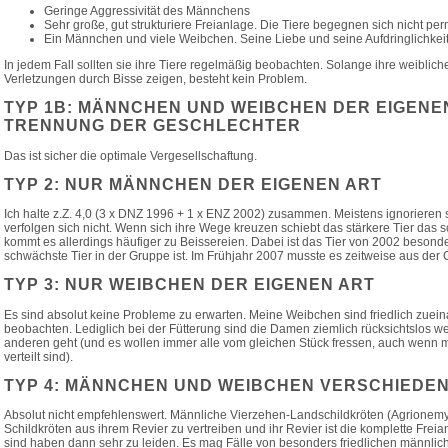
Geringe Aggressivität des Männchens
Sehr große, gut strukturiere Freianlage. Die Tiere begegnen sich nicht pe
Ein Männchen und viele Weibchen. Seine Liebe und seine Aufdringlichkeit 
In jedem Fall sollten sie ihre Tiere regelmäßig beobachten. Solange ihre weiblic
Verletzungen durch Bisse zeigen, besteht kein Problem.
TYP 1B: MÄNNCHEN UND WEIBCHEN DER EIGENEN
TRENNUNG DER GESCHLECHTER
Das ist sicher die optimale Vergesellschaftung.
TYP 2: NUR MÄNNCHEN DER EIGENEN ART
Ich halte z.Z. 4,0 (3 x DNZ 1996 + 1 x ENZ 2002) zusammen. Meistens ignorieren si
verfolgen sich nicht. Wenn sich ihre Wege kreuzen schiebt das stärkere Tier das s
kommt es allerdings häufiger zu Beissereien. Dabei ist das Tier von 2002 besonde
schwächste Tier in der Gruppe ist. Im Frühjahr 2007 musste es zeitweise aus der 
TYP 3: NUR WEIBCHEN DER EIGENEN ART
Es sind absolut keine Probleme zu erwarten. Meine Weibchen sind friedlich zuein
beobachten. Lediglich bei der Fütterung sind die Damen ziemlich rücksichtslos 
anderen geht (und es wollen immer alle vom gleichen Stück fressen, auch wenn m
verteilt sind).
TYP 4: MÄNNCHEN UND WEIBCHEN VERSCHIEDE
Absolut nicht empfehlenswert. Männliche Vierzehen-Landschildkröten (Agrionemy
Schildkröten aus ihrem Revier zu vertreiben und ihr Revier ist die komplette Freia
sind haben dann sehr zu leiden. Es mag Fälle von besonders friedlichen männli