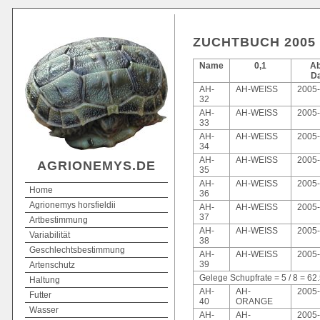
ZUCHTBUCH 2005
Name
0,1
Ab
D
AH-
AH-WEISS
2005-
32
AH-
AH-WEISS
2005-
33
AH-
AH-WEISS
2005-
34
AH-
AH-WEISS
2005-
AGRIONEMYS.DE
35
AH-
AH-WEISS
2005-
Home
36
Agrionemys horsfieldii
AH-
AH-WEISS
2005-
37
Artbestimmung
AH-
AH-WEISS
2005-
Variabilität
38
Geschlechtsbestimmung
AH-
AH-WEISS
2005-
39
Artenschutz
Gelege Schupfrate = 5 / 8 = 62
Haltung
AH-
AH-
2005-
Futter
40
ORANGE
Wasser
AH-
AH-
2005-