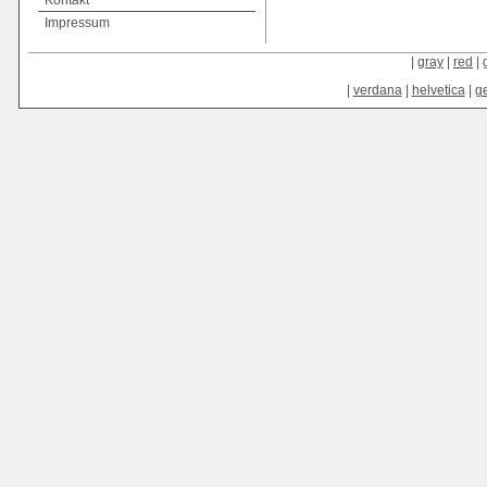
Kontakt
Impressum
|
gray
|
red
|
|
verdana
|
helvetica
|
g