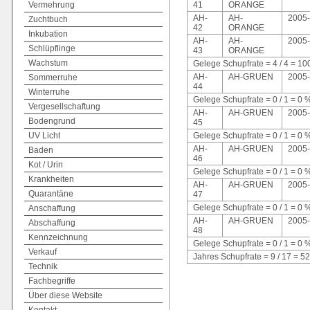
Vermehrung
41
ORANGE
AH-
AH-
2005-
Zuchtbuch
42
ORANGE
Inkubation
AH-
AH-
2005-
Schlüpflinge
43
ORANGE
Wachstum
Gelege Schupfrate = 4 / 4 = 10
AH-
AH-GRUEN
2005-
Sommerruhe
44
Winterruhe
Gelege Schupfrate = 0 / 1 = 0 
Vergesellschaftung
AH-
AH-GRUEN
2005-
Bodengrund
45
UV Licht
Gelege Schupfrate = 0 / 1 = 0 
AH-
AH-GRUEN
2005-
Baden
46
Kot / Urin
Gelege Schupfrate = 0 / 1 = 0 
Krankheiten
AH-
AH-GRUEN
2005-
Quarantäne
47
Gelege Schupfrate = 0 / 1 = 0 
Anschaffung
AH-
AH-GRUEN
2005-
Abschaffung
48
Kennzeichnung
Gelege Schupfrate = 0 / 1 = 0 
Verkauf
Jahres Schupfrate = 9 / 17 =
Technik
Fachbegriffe
Über diese Website