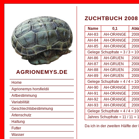
ZUCHTBUCH 2008
Name
0,1
Abl
AH-83
AH-ORANGE
200
AH-84
AH-ORANGE
200
AH-85
AH-ORANGE
200
Gelege Schupfrate = 3 / 3 = 1
AH-86
AH-GRUEN
200
AH-87
AH-GRUEN
200
AH-88
AH-GRUEN
200
AGRIONEMYS.DE
AH-89
AH-GRUEN
200
Gelege Schupfrate = 4 / 4 = 1
Home
AH-90
AH-ORANGE
200
Agrionemys horsfieldii
AH-91
AH-ORANGE
200
Artbestimmung
AH-92
AH-ORANGE
200
Variabilität
AH-93
AH-ORANGE
200
Geschlechtsbestimmung
Gelege Schupfrate = 4 / 4 = 1
Artenschutz
Jahres Schupfrate = 11 / 11 =
Haltung
Da ich in der zweiten Hälfte de
Futter
Wasser