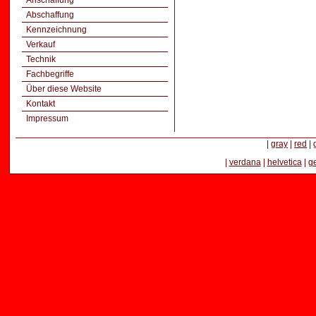
Anschaffung
Abschaffung
Kennzeichnung
Verkauf
Technik
Fachbegriffe
Über diese Website
Kontakt
Impressum
|
gray
|
red
|
|
verdana
|
helvetica
|
g