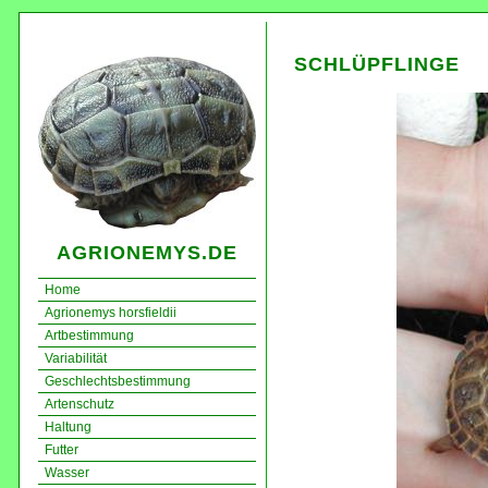
SCHLÜPFLINGE
AGRIONEMYS.DE
Home
Agrionemys horsfieldii
Artbestimmung
Variabilität
Geschlechtsbestimmung
Artenschutz
Haltung
Futter
Wasser