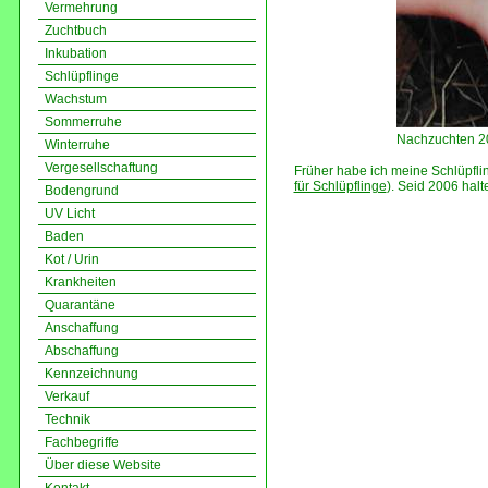
Vermehrung
Zuchtbuch
Inkubation
Schlüpflinge
Wachstum
Sommerruhe
Nachzuchten 2
Winterruhe
Vergesellschaftung
Früher habe ich meine Schlüpflin
für Schlüpflinge
). Seid 2006 halt
Bodengrund
UV Licht
Baden
Kot / Urin
Krankheiten
Quarantäne
Anschaffung
Abschaffung
Kennzeichnung
Verkauf
Technik
Fachbegriffe
Über diese Website