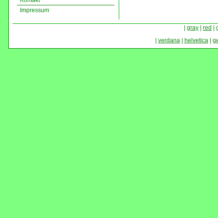
Kontakt
Impressum
|
gray
|
red
|
|
verdana
|
helvetica
|
g