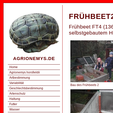
FRÜHBEET2
Frühbeet FT4 (13
selbstgebautem H
AGRIONEMYS.DE
Home
Agrionemys horsfieldii
Artbestimmung
Variabilität
Bau des Frühbeets 2
Geschlechtsbestimmung
Artenschutz
Haltung
Futter
Wasser