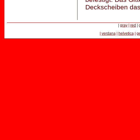
Deckscheiben das
|
gray
|
red
|
|
verdana
|
helvetica
|
g