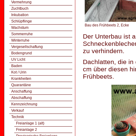
Vermehrung
Zuchtbuch
Inkubation
Schlüpflinge
Bau des Frühbeets 2, Ecke
Wachstum
Sommerruhe
Der Unterbau ist 
Winterruhe
Schneckenblechen
Vergesellschaftung
zu verhindern.
Bodengrund
UV Licht
Dachlatten, die i
Baden
cm über diesen hi
Kot / Urin
Frühbeets.
Krankheiten
Quarantäne
Anschaffung
Abschaffung
Kennzeichnung
Verkauf
Technik
Freianlage 1 (alt)
Freianlage 2