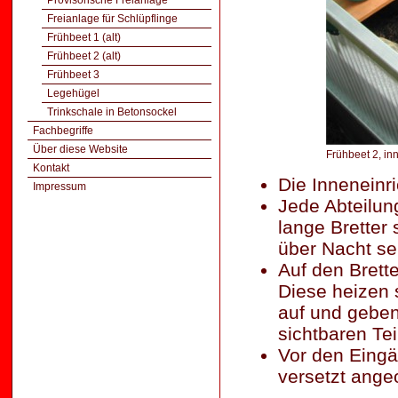
Provisorische Freianlage
Freianlage für Schlüpflinge
Frühbeet 1 (alt)
Frühbeet 2 (alt)
Frühbeet 3
Legehügel
Trinkschale in Betonsockel
Fachbegriffe
Über diese Website
Frühbeet 2, in
Kontakt
Die Inneneinri
Impressum
Jede Abteilung
lange Bretter 
über Nacht se
Auf den Brett
Diese heizen 
auf und geben
sichtbaren Te
Vor den Eingä
versetzt angeo