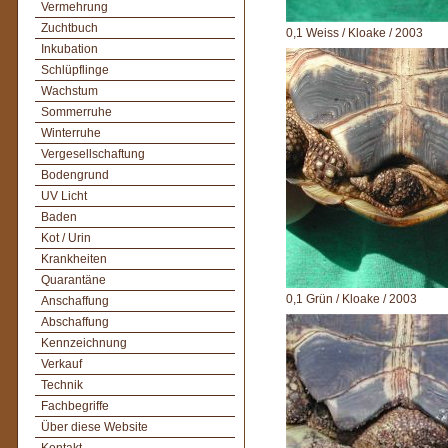
Vermehrung
Zuchtbuch
0,1 Weiss / Kloake / 2003
Inkubation
Schlüpflinge
Wachstum
Sommerruhe
Winterruhe
Vergesellschaftung
Bodengrund
UV Licht
Baden
Kot / Urin
Krankheiten
Quarantäne
0,1 Grün / Kloake / 2003
Anschaffung
Abschaffung
Kennzeichnung
Verkauf
Technik
Fachbegriffe
Über diese Website