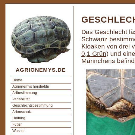
GESCHLEC
Das Geschlecht läs
Schwanz bestimmen
Kloaken von drei 
0,1 Grün
) und ei
Männchens befinde
AGRIONEMYS.DE
Home
Agrionemys horsfieldii
Artbestimmung
Variabilität
Geschlechtsbestimmung
Artenschutz
Haltung
Futter
Wasser