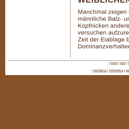
Manchmal zeigen a
männliche Balz- u
Kopfnicken andere
versuchen aufzurei
Zeit der Eiablage 
Dominanzverhalte
|
gray
|
red
|
|
verdana
|
helvetica
|
g