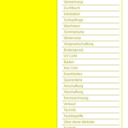
Vermehrung
Zuchtbuch
Inkubation
Schlüpflinge
Wachstum
Sommerruhe
Winterruhe
Vergesellschaftung
Bodengrund
UV Licht
Baden
Kot / Urin
Krankheiten
Quarantäne
Anschaffung
Abschaffung
Kennzeichnung
Verkauf
Technik
Fachbegriffe
Über diese Website