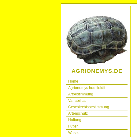
AGRIONEMYS.DE
Home
Agrionemys horsfieldii
Artbestimmung
Variabilität
Geschlechtsbestimmung
Artenschutz
Haltung
Futter
Wasser