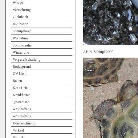
Wasser
Vermehrung
Zuchtbuch
Inkubation
Schlüpflinge
Wachstum
Sommerruhe
AH-5, Schlupf 2002
Winterruhe
Vergesellschaftung
Bodengrund
UV Licht
Baden
Kot / Urin
Krankheiten
Quarantäne
Anschaffung
Abschaffung
Kennzeichnung
Verkauf
Technik