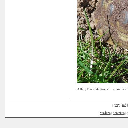
AH-5, Das erste Sonnenbad nach der
|
gray
|
red
|
verdana
|
helvetica
|