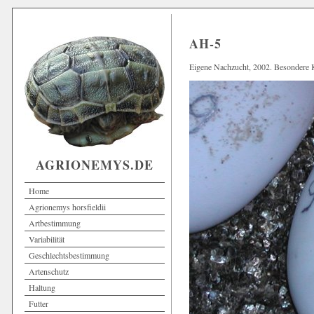
AH-5
Eigene Nachzucht, 2002. Besondere K
AGRIONEMYS.DE
Home
Agrionemys horsfieldii
Artbestimmung
Variabilität
Geschlechtsbestimmung
Artenschutz
Haltung
Futter