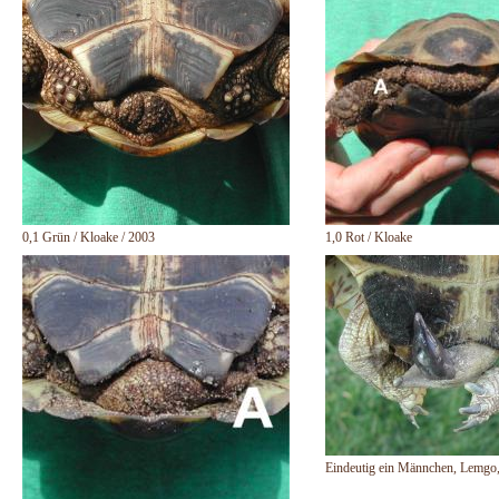
0,1 Grün / Kloake / 2003
1,0 Rot / Kloake
Eindeutig ein Männchen, Lemgo