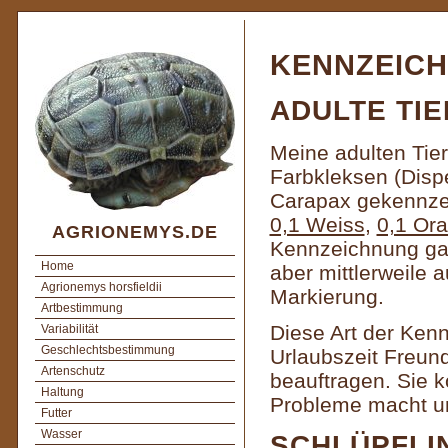
KENNZEIC
ADULTE TIE
Meine adulten Tier
Farbkleksen (Disp
Carapax gekennze
0,1 Weiss
,
0,1 Or
AGRIONEMYS.DE
Kennzeichnung gan
Home
aber mittlerweile 
Agrionemys horsfieldii
Markierung.
Artbestimmung
Diese Art der Ken
Variabilität
Geschlechtsbestimmung
Urlaubszeit Freund
Artenschutz
beauftragen. Sie k
Haltung
Probleme macht und
Futter
Wasser
SCHLÜPFLI