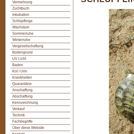
Vermehrung
Zuchtbuch
Inkubation
Schlüpflinge
Wachstum
Sommerruhe
Winterruhe
Vergesellschaftung
Bodengrund
UV Licht
Baden
Kot / Urin
Krankheiten
Quarantäne
Anschaffung
Abschaffung
Kennzeichnung
Verkauf
Technik
Fachbegriffe
Über diese Website