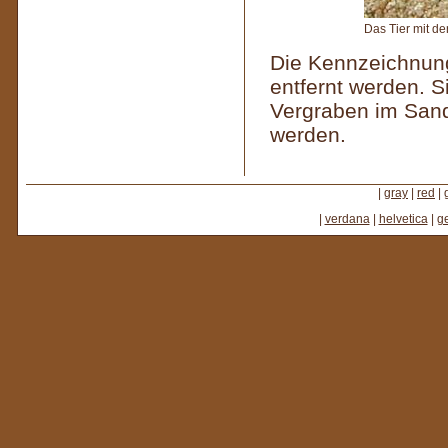
Das Tier mit d
Die Kennzeichnung
entfernt werden. S
Vergraben im Sand
werden.
|
gray
|
red
|
|
verdana
|
helvetica
|
g