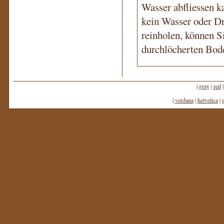
Wasser abfliessen ka
kein Wasser oder D
reinholen, können S
durchlöcherten Bode
|
gray
|
red
|
verdana
|
helvetica
|