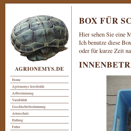
BOX FÜR S
Hier sehen Sie eine M
Ich benutze diese Box
oder für kurze Zeit n
INNENBETR
AGRIONEMYS.DE
Home
Agrionemys horsfieldii
Artbestimmung
Variabilität
Geschlechtsbestimmung
Artenschutz
Haltung
Futter