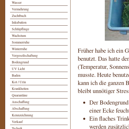
Wasser
Vermehrung
Zuchtbuch
Inkubation
Schlüpflinge
Wachstum
Sommerruhe
Früher habe ich ein G
Winterruhe
Vergesellschaftung
benutzt. Das hatte de
Bodengrund
(Temperatur, Sonnens
UV Licht
musste. Heute benutze
Baden
kann ich die ganzen 
Kot / Urin
Krankheiten
bleibt unnötiger Stres
Quarantäne
Der Bodengrund 
Anschaffung
Abschaffung
einer Ecke feuch
Kennzeichnung
Ein flaches Trin
Verkauf
werden zusätzlic
Technik