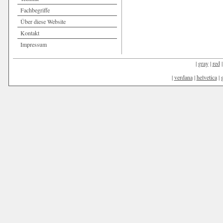
Fachbegriffe
Über diese Website
Kontakt
Impressum
|
gray
|
red
|
verdana
|
helvetica
|