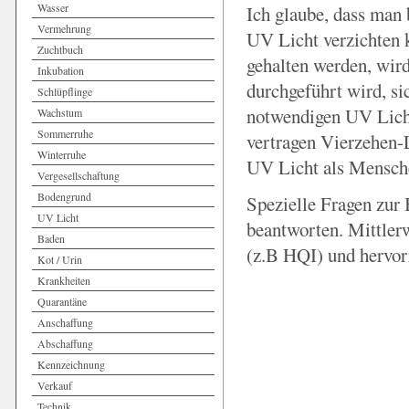
Wasser
Ich glaube, dass man 
Vermehrung
UV Licht verzichten 
Zuchtbuch
gehalten werden, wird
Inkubation
durchgeführt wird, s
Schlüpflinge
notwendigen UV Licht
Wachstum
Sommerruhe
vertragen Vierzehen-
Winterruhe
UV Licht als Mensch
Vergesellschaftung
Bodengrund
Spezielle Fragen zur 
UV Licht
beantworten. Mittler
Baden
(z.B HQI) und hervor
Kot / Urin
Krankheiten
Quarantäne
Anschaffung
Abschaffung
Kennzeichnung
Verkauf
Technik