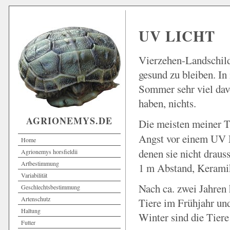
UV LICHT
Vierzehen-Landschild
gesund zu bleiben. I
Sommer sehr viel davo
haben, nichts.
AGRIONEMYS.DE
Die meisten meiner T
Angst vor einem UV M
Home
denen sie nicht draus
Agrionemys horsfieldii
Artbestimmung
1 m Abstand, Keramik
Variabilität
Nach ca. zwei Jahren 
Geschlechtsbestimmung
Artenschutz
Tiere im Frühjahr un
Haltung
Winter sind die Tiere
Futter