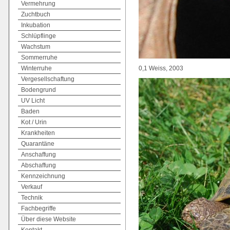
Vermehrung
Zuchtbuch
Inkubation
Schlüpflinge
Wachstum
Sommerruhe
Winterruhe
0,1 Weiss, 2003
Vergesellschaftung
Bodengrund
UV Licht
Baden
Kot / Urin
Krankheiten
Quarantäne
Anschaffung
Abschaffung
Kennzeichnung
Verkauf
Technik
Fachbegriffe
Über diese Website