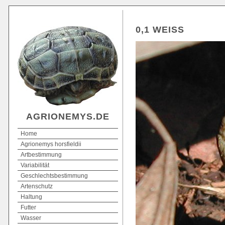
0,1 WEISS
AGRIONEMYS.DE
Home
Agrionemys horsfieldii
Artbestimmung
Variabilität
Geschlechtsbestimmung
Artenschutz
Haltung
Futter
Wasser