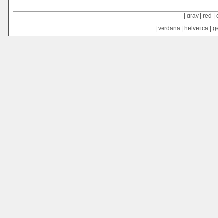
|
gray
|
red
|
|
verdana
|
helvetica
|
g