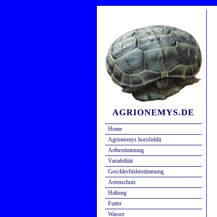
AGRIONEMYS.DE
Home
Agrionemys horsfieldii
Artbestimmung
Variabilität
Geschlechtsbestimmung
Artenschutz
Haltung
Futter
Wasser