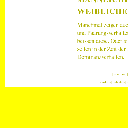
WEIBLICHE
Manchmal zeigen auch
und Paarungsverhalte
beissen diese. Oder s
selten in der Zeit de
Dominanzverhalten.
|
gray
|
red
|
verdana
|
helvetica
|