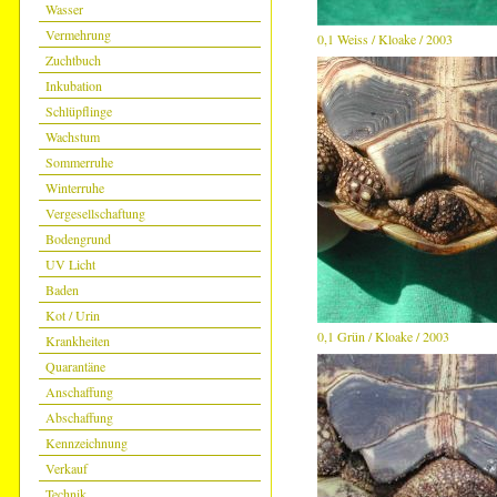
Wasser
Vermehrung
0,1 Weiss / Kloake / 2003
Zuchtbuch
Inkubation
Schlüpflinge
Wachstum
Sommerruhe
Winterruhe
Vergesellschaftung
Bodengrund
UV Licht
Baden
Kot / Urin
0,1 Grün / Kloake / 2003
Krankheiten
Quarantäne
Anschaffung
Abschaffung
Kennzeichnung
Verkauf
Technik