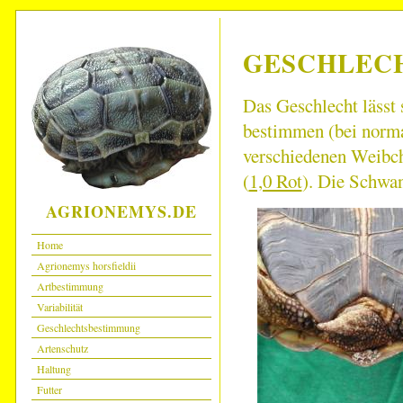
GESCHLEC
Das Geschlecht lässt 
bestimmen (bei norma
verschiedenen Weibch
(
1,0 Rot
). Die Schwan
AGRIONEMYS.DE
Home
Agrionemys horsfieldii
Artbestimmung
Variabilität
Geschlechtsbestimmung
Artenschutz
Haltung
Futter