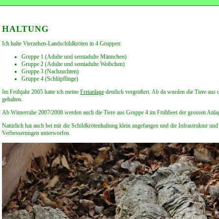
HALTUNG
Ich halte Vierzehen-Landschildkröten in 4 Gruppen:
Gruppe 1 (Adulte und semiadulte Männchen)
Gruppe 2 (Adulte und semiadulte Weibchen)
Gruppe 3 (Nachzuchten)
Gruppe 4 (Schlüpflinge)
Im Frühjahr 2005 hatte ich meine
Freianlage
deutlich vergrößert. Ab da wurden die Tiere aus 
gehalten.
Ab Winterruhe 2007/2008 werden auch die Tiere aus Gruppe 4 im Frühbeet der grossen Anlag
Natürlich hat auch bei mir die Schildkrötenhaltung klein angefangen und die Infrastruktur u
Verbesserungen unterworfen.