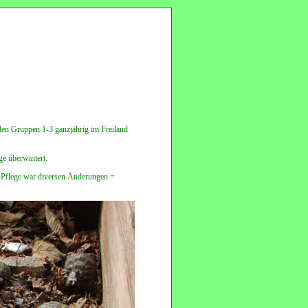
den Gruppen 1-3 ganzjährig im Freiland
e überwintert.
nd Pflege war diversen Änderungen =