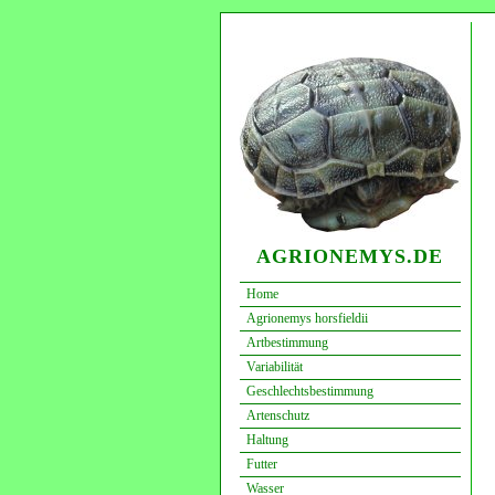
AGRIONEMYS.DE
Home
Agrionemys horsfieldii
Artbestimmung
Variabilität
Geschlechtsbestimmung
Artenschutz
Haltung
Futter
Wasser