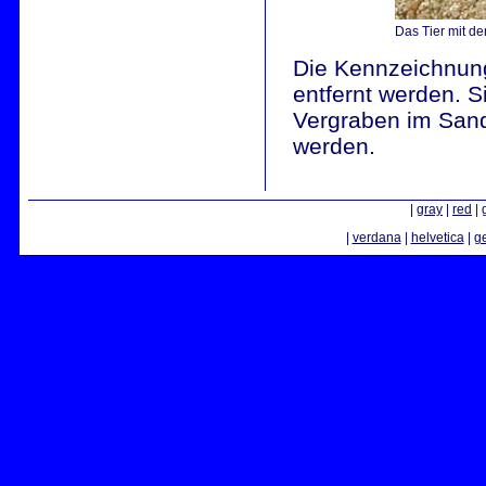
Das Tier mit d
Die Kennzeichnung
entfernt werden. S
Vergraben im Sand
werden.
|
gray
|
red
|
|
verdana
|
helvetica
|
g