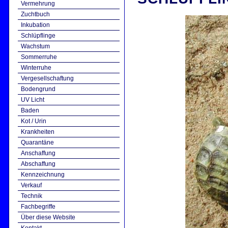
Vermehrung
Zuchtbuch
Inkubation
Schlüpflinge
Wachstum
Sommerruhe
Winterruhe
Vergesellschaftung
Bodengrund
UV Licht
Baden
Kot / Urin
Krankheiten
Quarantäne
Anschaffung
Abschaffung
Kennzeichnung
Verkauf
Technik
Fachbegriffe
Über diese Website