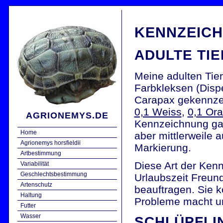
KENNZEIC
ADULTE TIE
Meine adulten Tier
Farbkleksen (Disp
Carapax gekennze
0,1 Weiss
,
0,1 Or
AGRIONEMYS.DE
Kennzeichnung gan
Home
aber mittlerweile 
Agrionemys horsfieldii
Markierung.
Artbestimmung
Diese Art der Ken
Variabilität
Geschlechtsbestimmung
Urlaubszeit Freund
Artenschutz
beauftragen. Sie k
Haltung
Probleme macht und
Futter
Wasser
SCHLÜPFLI