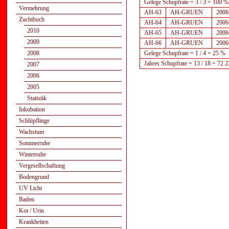
Gelege Schupfrate = 3 / 3 = 100 %
Vermehrung
AH-63
AH-GRUEN
2006
Zuchtbuch
AH-64
AH-GRUEN
2006
2010
AH-65
AH-GRUEN
2006
2009
AH-66
AH-GRUEN
2006
2008
Gelege Schupfrate = 1 / 4 = 25 %
Jahres Schupfrate = 13 / 18 = 72
2007
2006
2005
Statistik
Inkubation
Schlüpflinge
Wachstum
Sommerruhe
Winterruhe
Vergesellschaftung
Bodengrund
UV Licht
Baden
Kot / Urin
Krankheiten