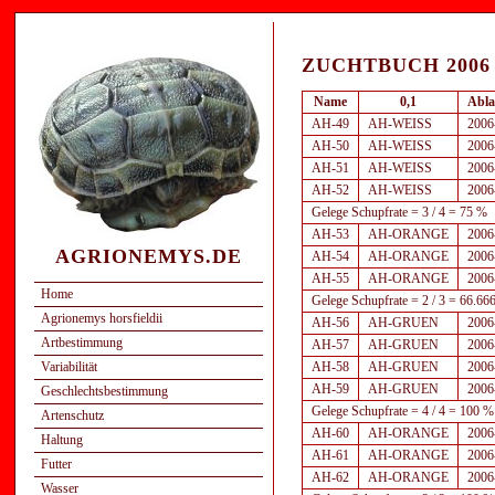
ZUCHTBUCH 2006
Name
0,1
Abla
AH-49
AH-WEISS
2006
AH-50
AH-WEISS
2006
AH-51
AH-WEISS
2006
AH-52
AH-WEISS
2006
Gelege Schupfrate = 3 / 4 = 75 %
AH-53
AH-ORANGE
2006
AGRIONEMYS.DE
AH-54
AH-ORANGE
2006
AH-55
AH-ORANGE
2006
Home
Gelege Schupfrate = 2 / 3 = 66.
Agrionemys horsfieldii
AH-56
AH-GRUEN
2006
Artbestimmung
AH-57
AH-GRUEN
2006
Variabilität
AH-58
AH-GRUEN
2006
AH-59
AH-GRUEN
2006
Geschlechtsbestimmung
Gelege Schupfrate = 4 / 4 = 100 %
Artenschutz
AH-60
AH-ORANGE
2006
Haltung
AH-61
AH-ORANGE
2006
Futter
AH-62
AH-ORANGE
2006
Wasser