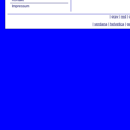
Kontakt
Impressum
|
gray
|
red
|
|
verdana
|
helvetica
|
g