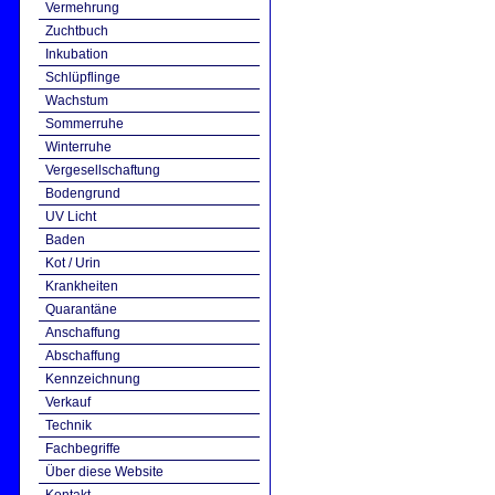
Vermehrung
Zuchtbuch
Inkubation
Schlüpflinge
Wachstum
Sommerruhe
Winterruhe
Vergesellschaftung
Bodengrund
UV Licht
Baden
Kot / Urin
Krankheiten
Quarantäne
Anschaffung
Abschaffung
Kennzeichnung
Verkauf
Technik
Fachbegriffe
Über diese Website