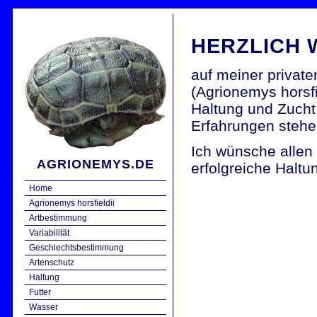
HERZLICH
auf meiner privat
(Agrionemys horsfie
Haltung und Zucht 
Erfahrungen stehe
Ich wünsche allen
AGRIONEMYS.DE
erfolgreiche Haltun
Home
Agrionemys horsfieldii
Artbestimmung
Variabilität
Geschlechtsbestimmung
Artenschutz
Haltung
Futter
Wasser