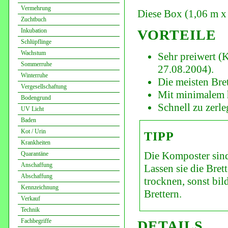
Vermehrung
Diese Box (1,06 m x
Zuchtbuch
Inkubation
VORTEILE
Schlüpflinge
Wachstum
Sehr preiwert 
Sommerruhe
27.08.2004).
Winterruhe
Die meisten Bre
Vergesellschaftung
Mit minimalem 
Bodengrund
Schnell zu zerle
UV Licht
Baden
Kot / Urin
TIPP
Krankheiten
Die Komposter sind
Quarantäne
Anschaffung
Lassen sie die Bre
Abschaffung
trocknen, sonst bi
Kennzeichnung
Brettern.
Verkauf
Technik
Fachbegriffe
DETAILS