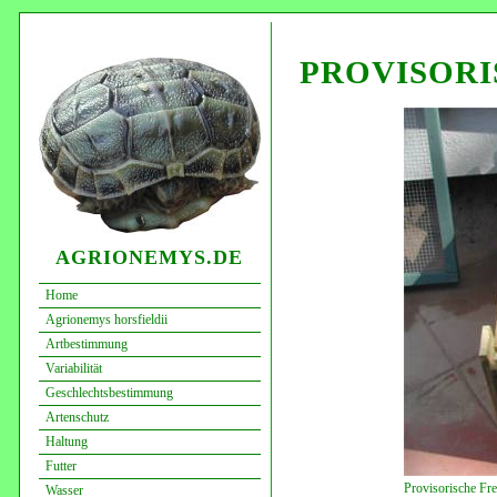
PROVISORI
AGRIONEMYS.DE
Home
Agrionemys horsfieldii
Artbestimmung
Variabilität
Geschlechtsbestimmung
Artenschutz
Haltung
Futter
Provisorische Fre
Wasser