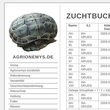
ZUCHTBUCH
Name
0,1
Abl
Dat
AH-
AH-
2009-0
94
GRUEN
AH-
AH-
2009-0
95
GRUEN
AH-
AH-
2009-0
96
GRUEN
AGRIONEMYS.DE
AH-
AH-
2009-0
97
GRUEN
Home
AH-
AH-
2009-0
98
GRUEN
Agrionemys horsfieldii
AH-
AH-
2009-0
Artbestimmung
99
GRUEN
Variabilität
AH-
AH-
2009-0
100
GRUEN
Geschlechtsbestimmung
Gelege Schupfrate = 7 / 7 = 10
Artenschutz
AH-
AH-
2009-0
Haltung
101
GRUEN
Futter
AH-
AH-
2009-0
Wasser
102
GRUEN