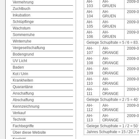
AH-
AH-
2009-0
Vermehrung
103
GRUEN
Zuchtbuch
AH-
AH-
2009-0
Inkubation
104
GRUEN
Schlüpflinge
AH-
AH-
2009-0
105
GRUEN
Wachstum
AH-
AH-
2009-0
Sommerruhe
106
GRUEN
Winterruhe
Gelege Schupfrate = 5 / 6 = 
Vergesellschaftung
AH-
AH-
2009-0
107
ORANGE
Bodengrund
AH-
AH-
2009-0
UV Licht
108
ORANGE
Baden
AH-
AH-
2009-0
109
ORANGE
Kot / Urin
AH-
AH-
2009-0
Krankheiten
110
ORANGE
Quarantäne
AH-
AH-
2009-0
Anschaffung
111
ORANGE
Gelege Schupfrate = 2 / 5 = 40
Abschaffung
AH-
AH-
2009-0
Kennzeichnung
112
ORANGE
Verkauf
AH-
AH-
2009-0
Technik
113
ORANGE
Fachbegriffe
Gelege Schupfrate = 1 / 2 = 50
Jahres Schupfrate = 15 / 20 = 
Über diese Website