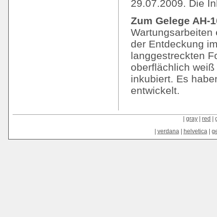
29.07.2009. Die In
Zum Gelege AH-10
Wartungsarbeiten e
der Entdeckung im
langgestreckten F
oberflächlich weiß
inkubiert. Es habe
entwickelt.
|
gray
|
red
|
|
verdana
|
helvetica
|
g