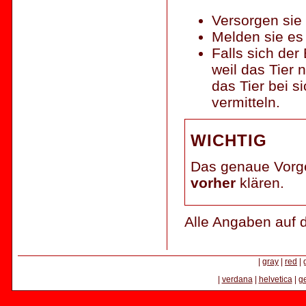
Versorgen sie 
Melden sie es
Falls sich der
weil das Tier 
das Tier bei s
vermitteln.
WICHTIG
Das genaue Vorge
vorher
klären.
Alle Angaben auf 
|
gray
|
red
|
|
verdana
|
helvetica
|
g