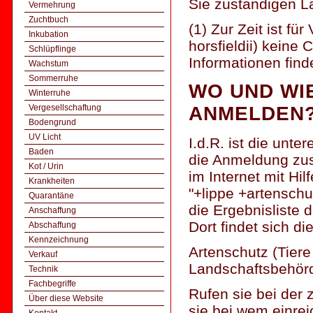
Sie zuständigen 
Vermehrung
Zuchtbuch
(1) Zur Zeit ist f
Inkubation
horsfieldii) keine
Schlüpflinge
Informationen find
Wachstum
Sommerruhe
WO UND WI
Winterruhe
Vergesellschaftung
ANMELDEN
Bodengrund
UV Licht
I.d.R. ist die unte
Baden
die Anmeldung zust
Kot / Urin
im Internet mit Hi
Krankheiten
"+lippe +artenschu
Quarantäne
die Ergebnisliste 
Anschaffung
Dort findet sich di
Abschaffung
Kennzeichnung
Artenschutz (Tiere
Verkauf
Landschaftsbehörd
Technik
Fachbegriffe
Rufen sie bei der
Über diese Website
sie bei wem einrei