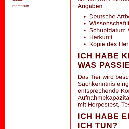
Kontakt
Angaben
Impressum
Deutsche Artb
Wissenschaftl
Schupfdatum /
Herkunft
Kopie des Her
ICH HABE 
WAS PASSI
Das Tier wird bes
Sachkenntnis einge
entsprechende Kont
Aufnahmekapazität
mit Herpestest, Te
ICH HABE E
ICH TUN?