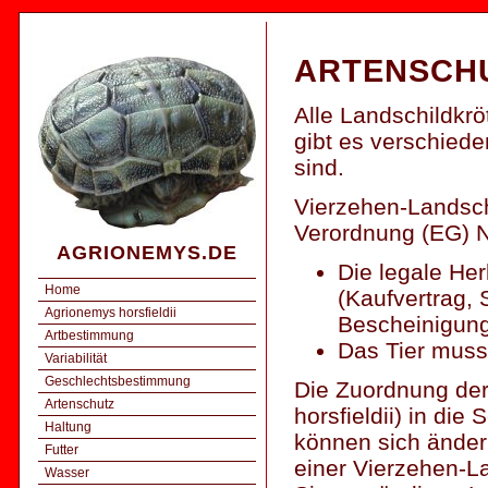
ARTENSCH
Alle Landschildkrö
gibt es verschied
sind.
Vierzehen-Landschi
Verordnung (EG) N
AGRIONEMYS.DE
Die legale He
Home
(Kaufvertrag,
Agrionemys horsfieldii
Bescheinigung 
Artbestimmung
Das Tier muss
Variabilität
Geschlechtsbestimmung
Die Zuordnung der
Artenschutz
horsfieldii) in di
Haltung
können sich ändern
Futter
einer Vierzehen-La
Wasser