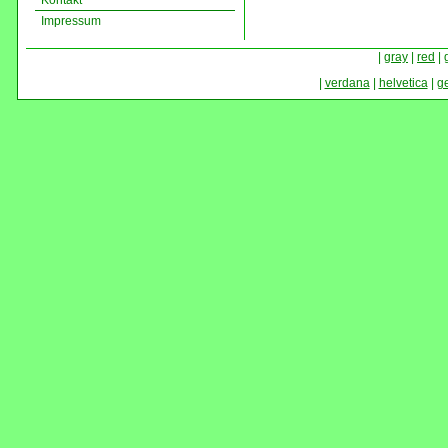
Kontakt
Impressum
|
gray
|
red
|
|
verdana
|
helvetica
|
g