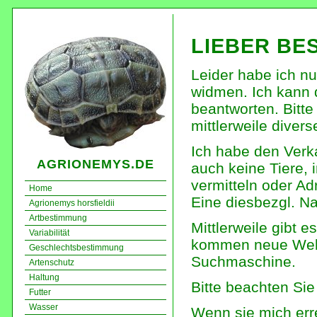
LIEBER BE
Leider habe ich n
widmen. Ich kann 
beantworten. Bitte
mittlerweile divers
Ich habe den Verka
AGRIONEMYS.DE
auch keine Tiere,
vermitteln oder Ad
Home
Eine diesbezgl. Na
Agrionemys horsfieldii
Artbestimmung
Mittlerweile gibt e
Variabilität
kommen neue Websi
Geschlechtsbestimmung
Suchmaschine.
Artenschutz
Haltung
Bitte beachten Sie
Futter
Wasser
Wenn sie mich err