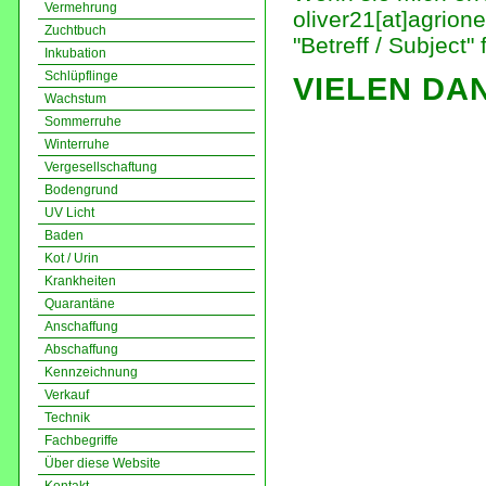
Vermehrung
oliver21[at]agrion
Zuchtbuch
"Betreff / Subject" 
Inkubation
Schlüpflinge
VIELEN DA
Wachstum
Sommerruhe
Winterruhe
Vergesellschaftung
Bodengrund
UV Licht
Baden
Kot / Urin
Krankheiten
Quarantäne
Anschaffung
Abschaffung
Kennzeichnung
Verkauf
Technik
Fachbegriffe
Über diese Website