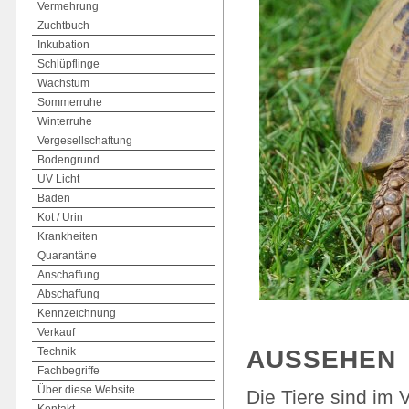
Vermehrung
Zuchtbuch
Inkubation
Schlüpflinge
Wachstum
Sommerruhe
Winterruhe
Vergesellschaftung
Bodengrund
UV Licht
Baden
Kot / Urin
Krankheiten
Quarantäne
Anschaffung
Abschaffung
Kennzeichnung
Verkauf
AUSSEHEN
Technik
Fachbegriffe
Über diese Website
Die Tiere sind im 