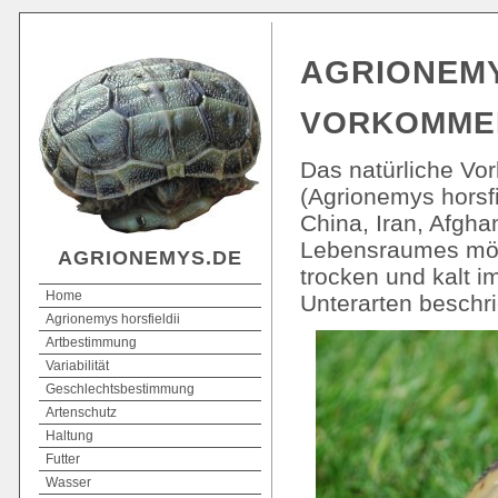
AGRIONEMY
VORKOMME
Das natürliche Vo
(Agrionemys horsf
China, Iran, Afgha
Lebensraumes möge
AGRIONEMYS.DE
trocken und kalt i
Home
Unterarten beschri
Agrionemys horsfieldii
Artbestimmung
Variabilität
Geschlechtsbestimmung
Artenschutz
Haltung
Futter
Wasser