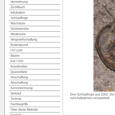
Vermehrung
Zuchtbuch
Inkubation
Schlüpflinge
Wachstum
Sommerruhe
Winterruhe
Vergesellschaftung
Bodengrund
UV Licht
Baden
Kot / Urin
Krankheiten
Quarantäne
Anschaffung
Abschaffung
Kennzeichnung
Verkauf
Drei Schlüpflinge aus 2002. Di
zum Aufwärmen versammelt
Technik
Fachbegriffe
Über diese Website