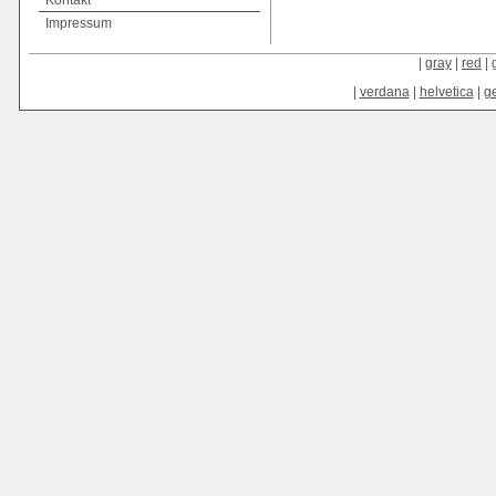
Kontakt
Impressum
|
gray
|
red
|
|
verdana
|
helvetica
|
g