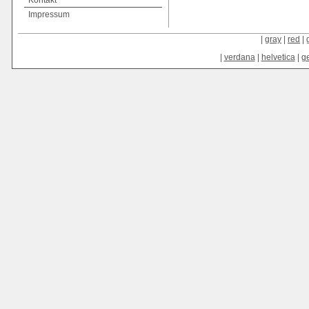
Kontakt
Impressum
|
gray
|
red
|
|
verdana
|
helvetica
|
g