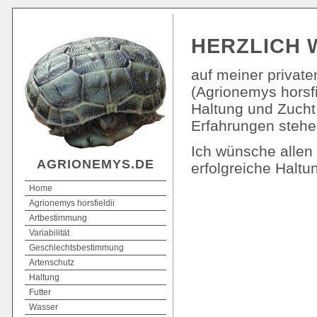
HERZLICH
auf meiner privat
(Agrionemys horsfie
Haltung und Zucht 
Erfahrungen stehe
Ich wünsche allen
AGRIONEMYS.DE
erfolgreiche Haltun
Home
Agrionemys horsfieldii
Artbestimmung
Variabilität
Geschlechtsbestimmung
Artenschutz
Haltung
Futter
Wasser