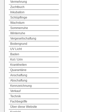
Vermehrung
Zuchtbuch
Inkubation
Schlüpflinge
Wachstum
Sommerruhe
Winterruhe
Vergesellschaftung
Bodengrund
UV Licht
Baden
Kot / Urin
Krankheiten
Quarantäne
Anschaffung
Abschaffung
Kennzeichnung
Verkauf
Technik
Fachbegriffe
Über diese Website