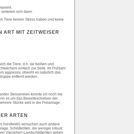
rmanent.
verteilen sich dann.
hen Tiere keinen Stress haben und keine
 ART MIT ZEITWEISER
ch die Tiere, d.h. sie beißen und
chwächere einfach zur Seite. Im Frühjahr
rs aggressiv, obwohl es natürlich das
Gruppe entfernt werden.
ander. Beissereien konnte ich noch nie
wenn es um das Beiseiteschieben der
ehrere Stücke weit in der Freianlage
NER ARTEN
s horsfieldii) versuchen auch andere
nlage. Schildkröten, die weniger robust
chen Vierzehen-Landschildkröten geben,