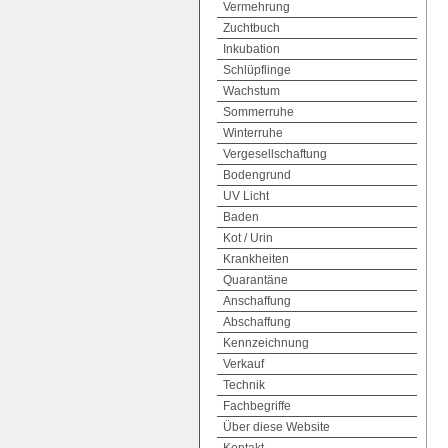
Vermehrung
Zuchtbuch
Inkubation
Schlüpflinge
Wachstum
Sommerruhe
Winterruhe
Vergesellschaftung
Bodengrund
UV Licht
Baden
Kot / Urin
Krankheiten
Quarantäne
Anschaffung
Abschaffung
Kennzeichnung
Verkauf
Technik
Fachbegriffe
Über diese Website