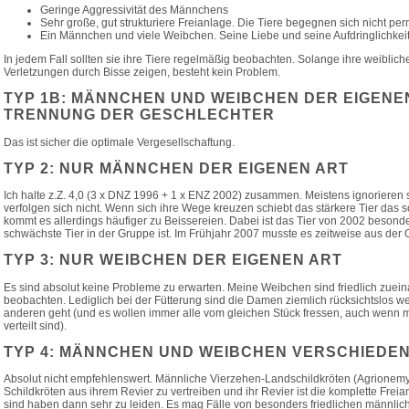
Geringe Aggressivität des Männchens
Sehr große, gut strukturiere Freianlage. Die Tiere begegnen sich nicht pe
Ein Männchen und viele Weibchen. Seine Liebe und seine Aufdringlichkeit 
In jedem Fall sollten sie ihre Tiere regelmäßig beobachten. Solange ihre weiblic
Verletzungen durch Bisse zeigen, besteht kein Problem.
TYP 1B: MÄNNCHEN UND WEIBCHEN DER EIGENEN
TRENNUNG DER GESCHLECHTER
Das ist sicher die optimale Vergesellschaftung.
TYP 2: NUR MÄNNCHEN DER EIGENEN ART
Ich halte z.Z. 4,0 (3 x DNZ 1996 + 1 x ENZ 2002) zusammen. Meistens ignorieren si
verfolgen sich nicht. Wenn sich ihre Wege kreuzen schiebt das stärkere Tier das s
kommt es allerdings häufiger zu Beissereien. Dabei ist das Tier von 2002 besonde
schwächste Tier in der Gruppe ist. Im Frühjahr 2007 musste es zeitweise aus der 
TYP 3: NUR WEIBCHEN DER EIGENEN ART
Es sind absolut keine Probleme zu erwarten. Meine Weibchen sind friedlich zuein
beobachten. Lediglich bei der Fütterung sind die Damen ziemlich rücksichtslos 
anderen geht (und es wollen immer alle vom gleichen Stück fressen, auch wenn m
verteilt sind).
TYP 4: MÄNNCHEN UND WEIBCHEN VERSCHIEDE
Absolut nicht empfehlenswert. Männliche Vierzehen-Landschildkröten (Agrionemy
Schildkröten aus ihrem Revier zu vertreiben und ihr Revier ist die komplette Freia
sind haben dann sehr zu leiden. Es mag Fälle von besonders friedlichen männli